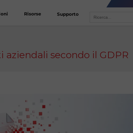
Search
ioni
Risorse
Supporto
for:
ti aziendali secondo il GDPR