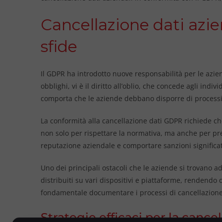
Cancellazione dati azie
sfide
Il GDPR ha introdotto nuove responsabilità per le aziend
obblighi, vi è il diritto all’oblio, che concede agli indiv
comporta che le aziende debbano disporre di processi ch
La conformità alla cancellazione dati GDPR richiede che
non solo per rispettare la normativa, ma anche per pre
reputazione aziendale e comportare sanzioni significat
Uno dei principali ostacoli che le aziende si trovano ad
distribuiti su vari dispositivi e piattaforme, rendendo 
fondamentale documentare i processi di cancellazione 
Strategie efficaci per la canc