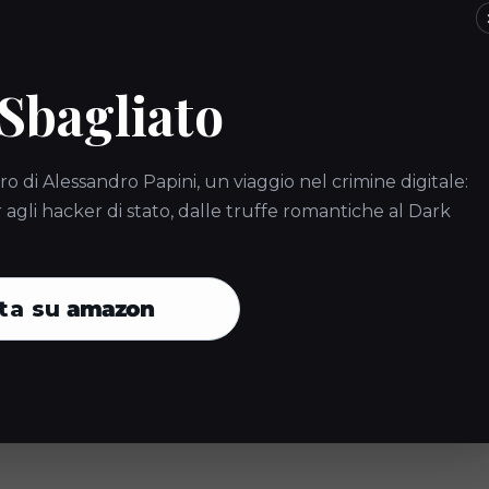
e al GDPR, è essenziale adottare strategie efficaci e ben
 Sbagliato
 dati personali detenuti, identificando dove sono archiviati e chi v
r la gestione e la cancellazione dei dati, assicurando che siano
ro di Alessandro Papini, un viaggio nel crimine digitale:
gli hacker di stato, dalle truffe romantiche al Dark
ftware di cancellazione dati certificati che garantiscano
le pratiche di cancellazione dati e sull’importanza della conformità
ta su
amazon
acia dei processi di cancellazione e aggiorna le procedure in base
riducono anche il rischio di violazioni dei dati, proteggendo