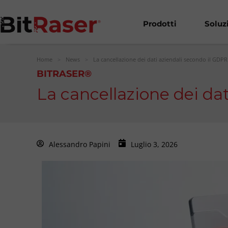
Prodotti
Soluz
Home
>
News
>
La cancellazione dei dati aziendali secondo il GDPR
BITRASER®
La cancellazione dei da
Alessandro Papini
Luglio 3, 2026