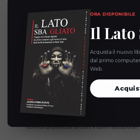
Per garantire una cancellazione dati aziendali conform
ORA DISPONIBILE
strutturate. Ecco alcuni passi chiave:
Il Lato
identificazione dei dati: mappa accuratamente tutti i
ha accesso;
definizione delle policy: stabilisci policy chiare pe
Acquista il nuovo lib
allineate con i requisiti del GDPR;
dal primo computer a
implementazione di tecnologie adeguate: utilizza so
Web.
l’eliminazione sicura e irreversibile dei dati;
formazione del personale: istruisci i dipendenti sul
Acquis
GDPR;
monitoraggio continuo: verifica regolarmente l’effic
alle esigenze aziendali e alle modifiche normative.
Queste strategie non solo facilitano la conformità, ma 
l’azienda da potenziali sanzioni e danni reputazionali.