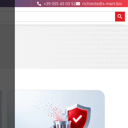
+39 055 43 03 52
richieste@s-mart.biz
SEARCH 