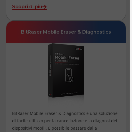
Scopri di più
BitRaser Mobile Eraser & Diagnostics
BitRaser Mobile Eraser & Diagnostics è una soluzione
di facile utilizzo per la cancellazione e la diagnosi dei
dispositivi mobili. È possibile passare dalla