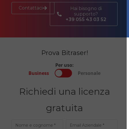
Contattaci
Hai bisogno di
supporto?
+39 055 43 03 52
Prova Bitraser!
Per uso:
Business
Personale
Richiedi una licenza
gratuita