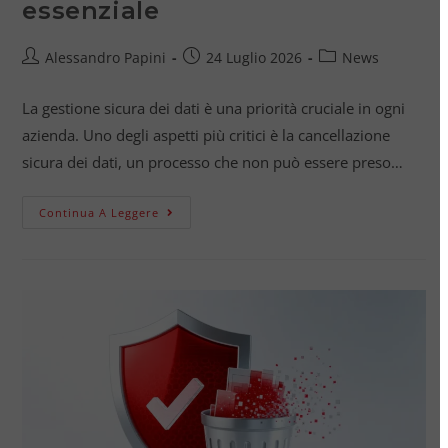
essenziale
Alessandro Papini
24 Luglio 2026
News
La gestione sicura dei dati è una priorità cruciale in ogni
azienda. Uno degli aspetti più critici è la cancellazione
sicura dei dati, un processo che non può essere preso…
Continua A Leggere