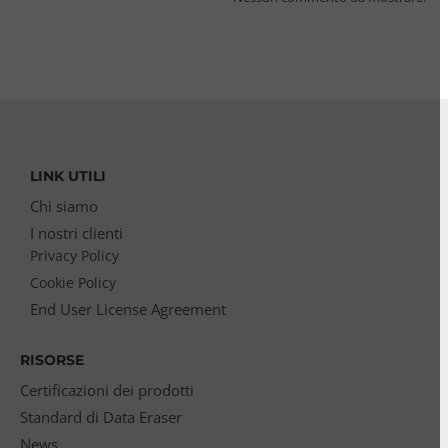
LINK UTILI
Chi siamo
I nostri clienti
Privacy Policy
Cookie Policy
End User License Agreement
RISORSE
Certificazioni dei prodotti
Standard di Data Eraser
News