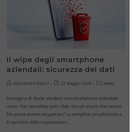
Il wipe degli smartphone
aziendali: sicurezza dei dati
Alessandro Papini
22 Maggio 2026
News
Immagina di dover vendere uno smartphone aziendale
usato. Hai cancellato tutti i dati, ma sei sicuro che nessun
file possa essere recuperato? La semplice cancellazione o
il ripristino delle impostazioni…