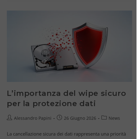
L’importanza del wipe sicuro
per la protezione dati
Alessandro Papini
26 Giugno 2026
News
La cancellazione sicura dei dati rappresenta una priorità