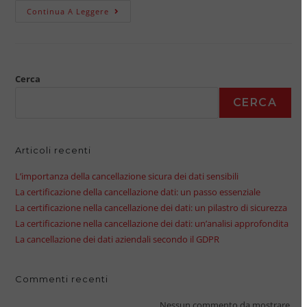
Continua A Leggere
Cerca
CERCA
Articoli recenti
L’importanza della cancellazione sicura dei dati sensibili
La certificazione della cancellazione dati: un passo essenziale
La certificazione nella cancellazione dei dati: un pilastro di sicurezza
La certificazione nella cancellazione dei dati: un’analisi approfondita
La cancellazione dei dati aziendali secondo il GDPR
Commenti recenti
Nessun commento da mostrare.