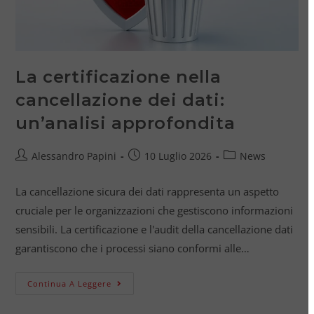
La certificazione nella
cancellazione dei dati:
un’analisi approfondita
Alessandro Papini
10 Luglio 2026
News
La cancellazione sicura dei dati rappresenta un aspetto
cruciale per le organizzazioni che gestiscono informazioni
sensibili. La certificazione e l'audit della cancellazione dati
garantiscono che i processi siano conformi alle…
Continua A Leggere