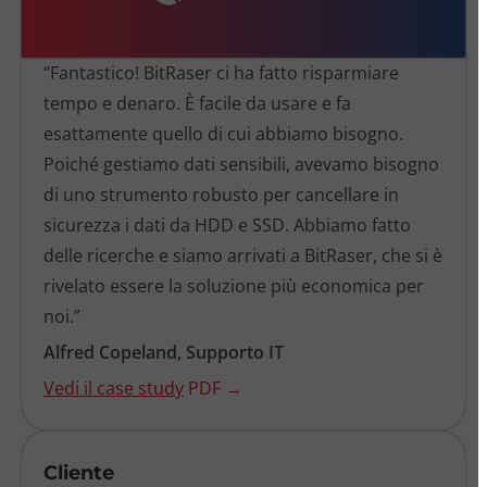
“Fantastico! BitRaser ci ha fatto risparmiare
tempo e denaro. È facile da usare e fa
esattamente quello di cui abbiamo bisogno.
Poiché gestiamo dati sensibili, avevamo bisogno
di uno strumento robusto per cancellare in
sicurezza i dati da HDD e SSD. Abbiamo fatto
delle ricerche e siamo arrivati a BitRaser, che si è
rivelato essere la soluzione più economica per
noi.”
Alfred Copeland, Supporto IT
Vedi il case study
PDF →
Cliente