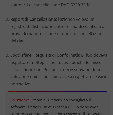
standard di cancellazione DoD 5220.22-M.
Report di Cancellazione
: l’azienda voleva un
registro di distruzione sotto forma di certificati a
prova di manomissione e report di cancellazione
dei dati.
Soddisfare i Requisiti di Conformità
: BillGo doveva
rispettare molteplici normative poiché fornisce
servizi finanziari. Pertanto, necessitavano di una
soluzione unica che li aiutasse a rispettare le varie
normative.
Soluzione:
Il team di BitRaser ha consigliato il
software BitRaser Drive Eraser a BillGo dopo aver
compreso attentamente le loro esigenze. Il software