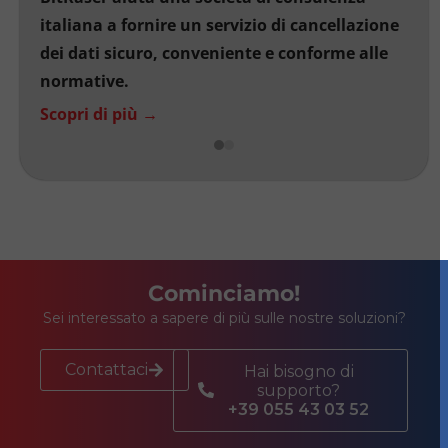
italiana a fornire un servizio di cancellazione
gest
dei dati sicuro, conveniente e conforme alle
propr
normative.
Scopr
Scopri di più →
Cominciamo!
Sei interessato a sapere di più sulle nostre soluzioni?
Contattaci
Hai bisogno di
supporto?
+39 055 43 03 52