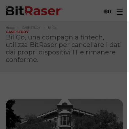
IT
Home
>
CASE STUDY
>
BillGo
CASE STUDY
BillGo, una compagnia fintech,
utilizza BitRaser per cancellare i dati
dai propri dispositivi IT e rimanere
conforme.