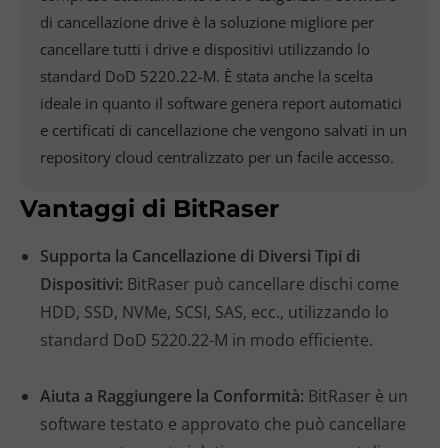
di cancellazione drive è la soluzione migliore per
cancellare tutti i drive e dispositivi utilizzando lo
standard DoD 5220.22-M. È stata anche la scelta
ideale in quanto il software genera report automatici
e certificati di cancellazione che vengono salvati in un
repository cloud centralizzato per un facile accesso.
Vantaggi di BitRaser
Supporta la Cancellazione di Diversi Tipi di
Dispositivi:
BitRaser può cancellare dischi come
HDD, SSD, NVMe, SCSI, SAS, ecc., utilizzando lo
standard DoD 5220.22-M in modo efficiente.
Aiuta a Raggiungere la Conformità:
BitRaser è un
software testato e approvato che può cancellare