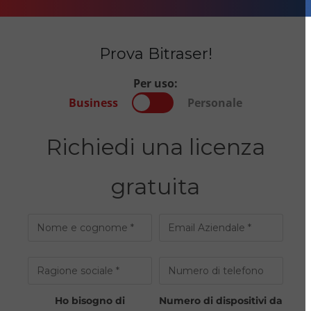
Prova Bitraser!
Per uso:
Business
Personale
Richiedi una licenza
gratuita
Ho bisogno di
Numero di dispositivi da