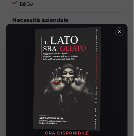
BillGo
Necessità aziendale
Cancellazione dati utilizzando lo standard
×
DoD 5220.22-M
Report di cancellazione sicuri
Software conforme agli standard del settore
finanziario
Sfide
BillGo aveva bisogno di un software robusto che
potesse cancellare diversi tipi di dispositivi
utilizzando lo standard di cancellazione dei dati
DoD 5220.22-M. Cercavano anche report di
cancellazione per scopi di conformità e audit.
ORA DISPONIBILE