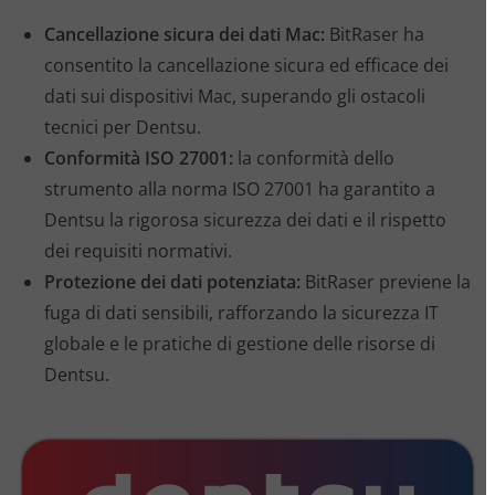
Cancellazione sicura dei dati Mac:
BitRaser ha
consentito la cancellazione sicura ed efficace dei
dati sui dispositivi Mac, superando gli ostacoli
tecnici per Dentsu.
Conformità ISO 27001:
la conformità dello
strumento alla norma ISO 27001 ha garantito a
Dentsu la rigorosa sicurezza dei dati e il rispetto
dei requisiti normativi.
Protezione dei dati potenziata:
BitRaser previene la
fuga di dati sensibili, rafforzando la sicurezza IT
globale e le pratiche di gestione delle risorse di
Dentsu.