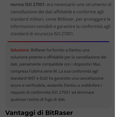
norma ISO 27001
: era necessario uno strumento di
cancellazione dei dati affidabile e conforme agli
standard militari, come BitRaser, per proteggere le
informazioni sensibili e garantire la conformità agli
standard di sicurezza ISO 27001.
Soluzione:
BitRaser ha fornito a Dentsu una
soluzione potente e affidabile per la cancellazione dei
dati, pienamente compatibile con i dispositivi Mac,
compresa l'ultima serie M. La sua conformità agli
standard NIST e DoD ha garantito una cancellazione
sicura e verificabile, aiutando Dentsu a soddisfare i
requisiti di conformità ISO 27001 ed eliminare
qualsiasi rischio di fuga di dati.
Vantaggi di BitRaser