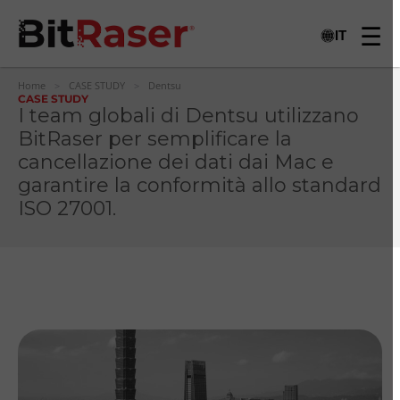
IT
Home
>
CASE STUDY
>
Dentsu
CASE STUDY
I team globali di Dentsu utilizzano
BitRaser per semplificare la
cancellazione dei dati dai Mac e
garantire la conformità allo standard
ISO 27001.