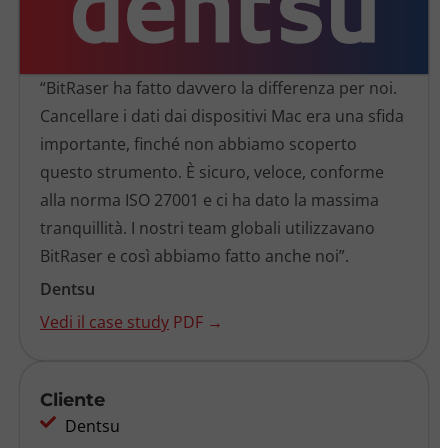
“BitRaser ha fatto davvero la differenza per noi.
Cancellare i dati dai dispositivi Mac era una sfida
importante, finché non abbiamo scoperto
questo strumento. È sicuro, veloce, conforme
alla norma ISO 27001 e ci ha dato la massima
tranquillità. I nostri team globali utilizzavano
BitRaser e così abbiamo fatto anche noi”.
Dentsu
Vedi il case study
PDF →
Cliente
Dentsu