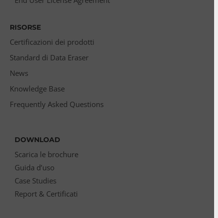
End User License Agreement
RISORSE
Certificazioni dei prodotti
Standard di Data Eraser
News
Knowledge Base
Frequently Asked Questions
DOWNLOAD
Scarica le brochure
Guida d’uso
Case Studies
Report & Certificati