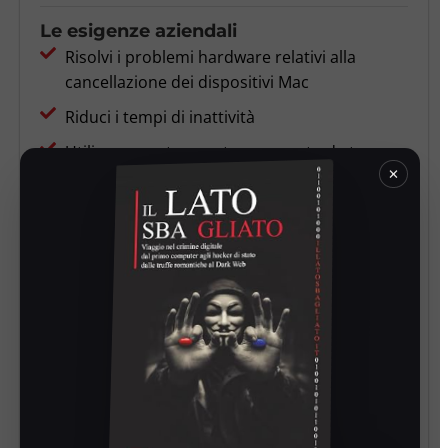
Le esigenze aziendali
Risolvi i problemi hardware relativi alla
cancellazione dei dispositivi Mac
Riduci i tempi di inattività
Utilizza uno strumento approvato da team
×
globali
Ottieni la conformità alla norma ISO 27001
Sfide
Dentsu ha avuto difficoltà nell’avvio dei
dispositivi Mac per la cancellazione dei dati, ha
riscontrato continui problemi hardware e ha
avuto difficoltà ad allinearsi in modo coerente
con le proprie operazioni IT globali in linea con i
rigorosi requisiti di conformità alla norma ISO