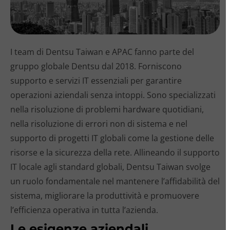
I team di Dentsu Taiwan e APAC fanno parte del
gruppo globale Dentsu dal 2018. Forniscono
supporto e servizi IT essenziali per garantire
operazioni aziendali senza intoppi. Sono specializzati
nella risoluzione di problemi hardware quotidiani,
nella risoluzione di errori non di sistema e nel
supporto di progetti IT globali come la gestione delle
risorse e la sicurezza della rete. Allineando il supporto
IT locale agli standard globali, Dentsu Taiwan svolge
un ruolo fondamentale nel mantenere l’affidabilità del
sistema, migliorare la produttività e promuovere
l’efficienza operativa in tutta l’azienda.
Le esigenze aziendali