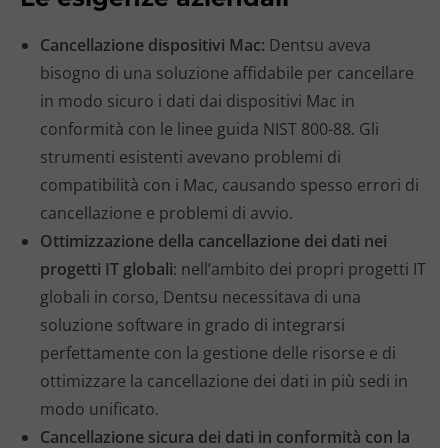
Cancellazione dispositivi Mac:
Dentsu aveva
bisogno di una soluzione affidabile per cancellare
in modo sicuro i dati dai dispositivi Mac in
conformità con le linee guida NIST 800-88. Gli
strumenti esistenti avevano problemi di
compatibilità con i Mac, causando spesso errori di
cancellazione e problemi di avvio.
Ottimizzazione della cancellazione dei dati nei
progetti IT globali
: nell’ambito dei propri progetti IT
globali in corso, Dentsu necessitava di una
soluzione software in grado di integrarsi
perfettamente con la gestione delle risorse e di
ottimizzare la cancellazione dei dati in più sedi in
modo unificato.
Cancellazione sicura dei dati in conformità con la