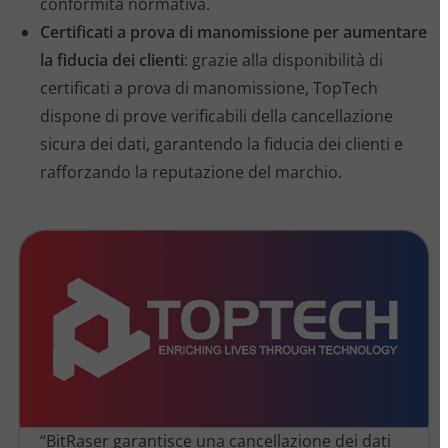
conformità normativa.
Certificati a prova di manomissione per aumentare
la fiducia dei clienti
: grazie alla disponibilità di
certificati a prova di manomissione, TopTech
dispone di prove verificabili della cancellazione
sicura dei dati, garantendo la fiducia dei clienti e
rafforzando la reputazione del marchio.
“BitRaser garantisce una cancellazione dei dati