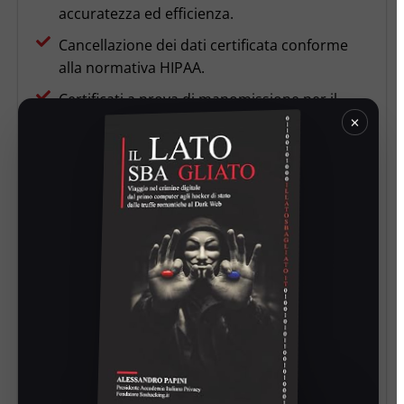
accuratezza ed efficienza.
Cancellazione dei dati certificata conforme
alla normativa HIPAA.
Certificati a prova di manomissione per il
×
miglioramento della reputazione aziendale.
Sfide
TopTech ha dovuto affrontare le sfide legate alla
documentazione manuale soggetta a errori, a
un processo di cancellazione dei dati
dispendioso in termini di tempo e alle difficoltà
nel garantire la conformità HIPAA senza un
sistema automatizzato per lo smaltimento
sicuro e verificabile dei dati.