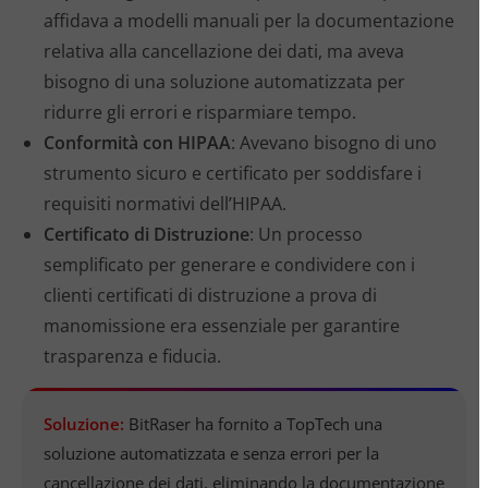
affidava a modelli manuali per la documentazione
relativa alla cancellazione dei dati, ma aveva
bisogno di una soluzione automatizzata per
ridurre gli errori e risparmiare tempo.
Conformità con HIPAA
: Avevano bisogno di uno
strumento sicuro e certificato per soddisfare i
requisiti normativi dell’HIPAA.
Certificato di Distruzione
: Un processo
semplificato per generare e condividere con i
clienti certificati di distruzione a prova di
manomissione era essenziale per garantire
trasparenza e fiducia.
Soluzione:
BitRaser ha fornito a TopTech una
soluzione automatizzata e senza errori per la
cancellazione dei dati, eliminando la documentazione