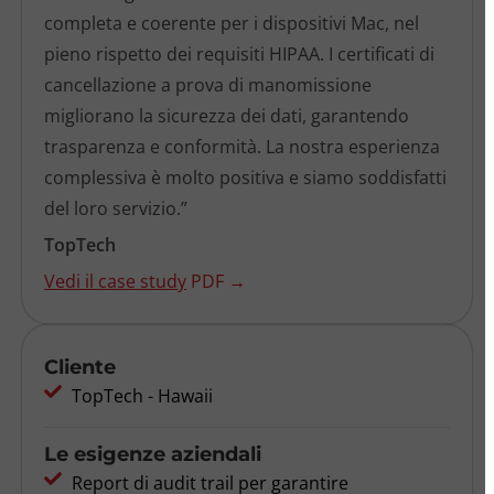
completa e coerente per i dispositivi Mac, nel
pieno rispetto dei requisiti HIPAA. I certificati di
cancellazione a prova di manomissione
migliorano la sicurezza dei dati, garantendo
trasparenza e conformità. La nostra esperienza
complessiva è molto positiva e siamo soddisfatti
del loro servizio.”
TopTech
Vedi il case study
PDF →
Cliente
TopTech - Hawaii
Le esigenze aziendali
Report di audit trail per garantire