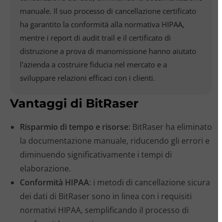
manuale. Il suo processo di cancellazione certificato
ha garantito la conformità alla normativa HIPAA,
mentre i report di audit trail e il certificato di
distruzione a prova di manomissione hanno aiutato
l'azienda a costruire fiducia nel mercato e a
sviluppare relazioni efficaci con i clienti.
Vantaggi di BitRaser
Risparmio di tempo e risorse
: BitRaser ha eliminato
la documentazione manuale, riducendo gli errori e
diminuendo significativamente i tempi di
elaborazione.
Conformità HIPAA
: i metodi di cancellazione sicura
dei dati di BitRaser sono in linea con i requisiti
normativi HIPAA, semplificando il processo di