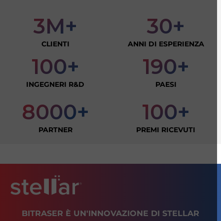
3M+
30+
CLIENTI
ANNI DI ESPERIENZA
100+
190+
INGEGNERI R&D
PAESI
8000+
100+
PARTNER
PREMI RICEVUTI
BITRASER È UN'INNOVAZIONE DI STELLAR