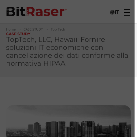
IT
Home
>
CASE STUDY
>
Top Tech
CASE STUDY
TopTech, LLC, Hawaii: Fornire
soluzioni IT economiche con
cancellazione dei dati conforme alla
normativa HIPAA