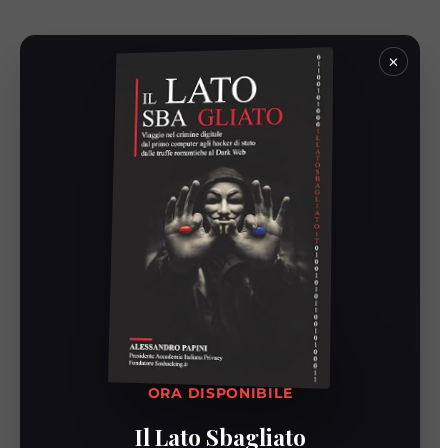
×
Nessun
ordine
trovato
ORA DISPONIBILE
Non è stato trovato alcun ordine da
Il Lato Sbagliato
visualizzare.